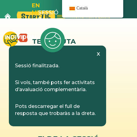
EN
Català
MELOIX
SESSIÓ
Menú navegació
I
7
L’AUTOBÚS
INDIVIDUAL
TERAPEUTA
x
Sessió finalitzada.
Si vols, també pots fer activitats
d’avaluació complementària.
Pots descarregar el full de
resposta
que trobaràs a la dreta.