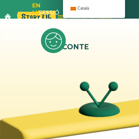
EN
Català
MELOIX
SESSIÓ
Menú navegació
I
8
L’AUTOBÚS
INDIVIDUAL
EL CONTE